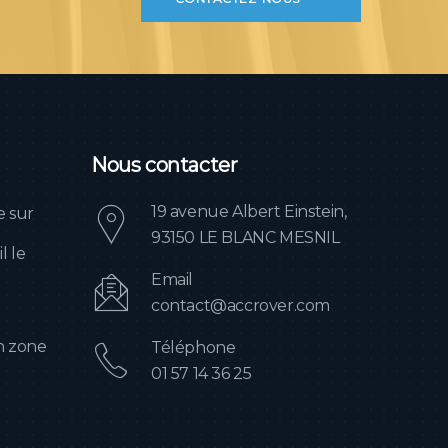
Nous contacter
19 avenue Albert Einstein,
e sur
93150 LE BLANC MESNIL
l le
Email
contact@accrover.com
en zone
Téléphone
01 57 14 36 25