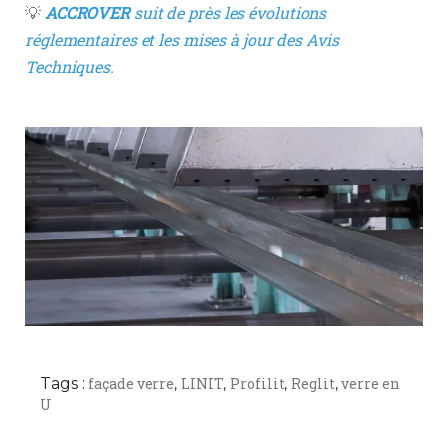
💡
ACCROVER
suit de près les évolutions
réglementaires et les mises à jour des Avis
Techniques.
Tags :
façade verre
LINIT
Profilit
Reglit
verre en
,
,
,
,
U