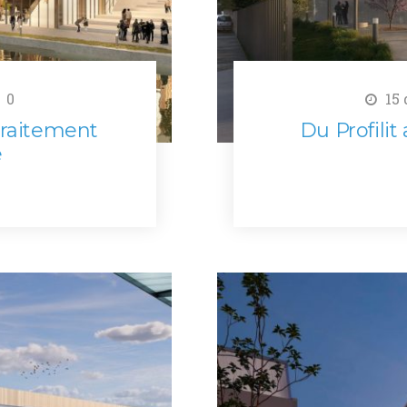
0
15 
 traitement
Du Profilit
e