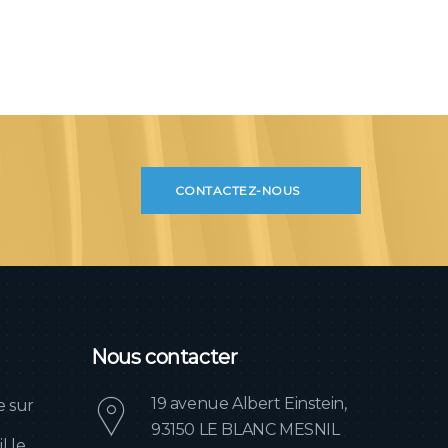
CONTACTEZ-NOUS
Nous contacter
19 avenue Albert Einstein,
e sur
93150 LE BLANC MESNIL
l le