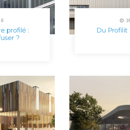
0
16
 profilé :
Du Profili
fuser ?