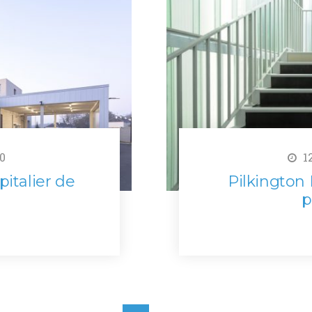
0
12
italier de
Pilkington P
p