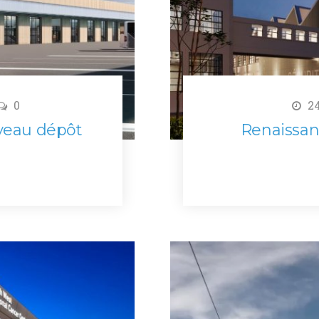
0
24
uveau dépôt
Renaissan