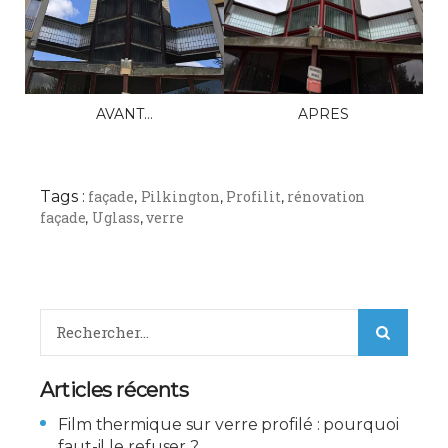
AVANT…
APRES
Tags :
façade
Pilkington
Profilit
rénovation
,
,
,
façade
Uglass
verre
,
,
Articles récents
Film thermique sur verre profilé : pourquoi
faut-il le refuser ?